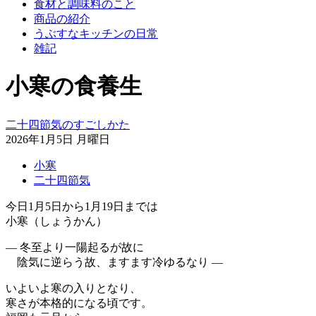
食材と調味料のこと
商品の紹介
うぶすなキッチンの日常
雑記
小寒の食養生
二十四節気のすごしかた
2026年1月5日 月曜日
小寒
二十四節気
今日1月5日から1月19日までは
小寒（しょうかん）
― 冬至より一陽起るが故に
陰気に逆らう故、ますます冷ゆるなり ―
いよいよ寒の入りとなり、
寒さが本格的になる頃です。