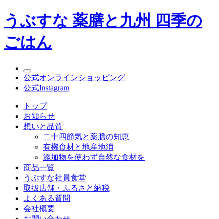
うぶすな 薬膳と九州 四季の
ごはん
公式オンラインショッピング
公式Instagram
トップ
お知らせ
想いと品質
二十四節気と薬膳の知恵
有機食材と地産地消
添加物を使わず自然な食材を
商品一覧
うぶすな社員食堂
取扱店舗・ふるさと納税
よくある質問
会社概要
お問い合わせ