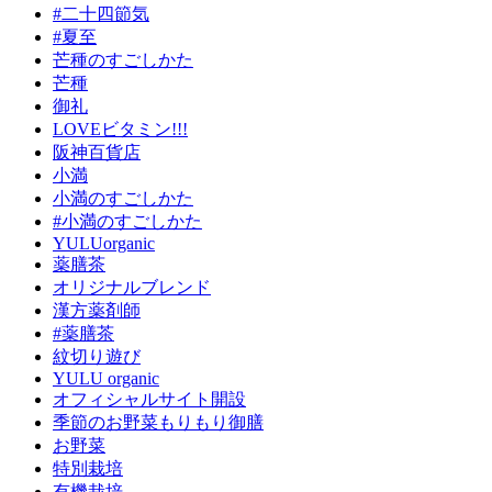
#二十四節気
#夏至
芒種のすごしかた
芒種
御礼
LOVEビタミン!!!
阪神百貨店
小満
小満のすごしかた
#小満のすごしかた
YULUorganic
薬膳茶
オリジナルブレンド
漢方薬剤師
#薬膳茶
紋切り遊び
YULU organic
オフィシャルサイト開設
季節のお野菜もりもり御膳
お野菜
特別栽培
有機栽培