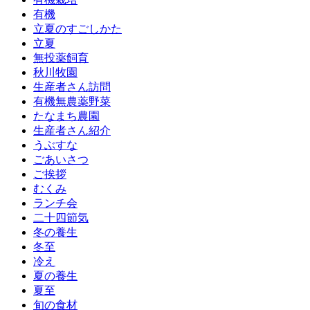
有機
立夏のすごしかた
立夏
無投薬飼育
秋川牧園
生産者さん訪問
有機無農薬野菜
たなまち農園
生産者さん紹介
うぶすな
ごあいさつ
ご挨拶
むくみ
ランチ会
二十四節気
冬の養生
冬至
冷え
夏の養生
夏至
旬の食材