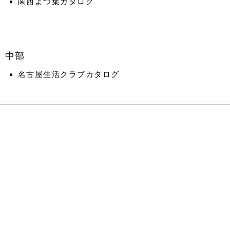
関⻄よつ葉カタログ
中部
名古屋生活クラブカタログ
うぶすな 薬膳と九州