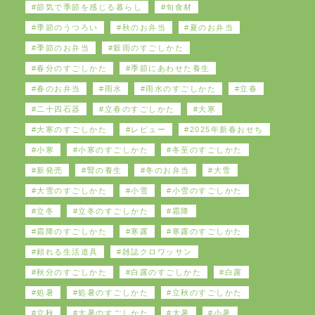
節気で季節を感じる暮らし
旬食材
季節のうつろい
秋のお弁当
夏のお弁当
季節のお弁当
穀雨のすごしかた
春分のすごしかた
季節にあわせた養生
春のお弁当
雨水
雨水のすごしかた
立春
二十四石器
立春のすごしかた
大寒
大寒のすごしかた
レビュー
2025年新春おせち
小寒
小寒のすごしかた
冬至のすごしかた
新発売
腎の養生
冬のお弁当
大雪
大雪のすごしかた
小雪
小雪のすごしかた
立冬
立冬のすごしかた
霜降
霜降のすごしかた
寒露
寒露のすごしかた
頼れる生活道具
雑誌クロワッサン
秋分のすごしかた
白露のすごしかた
白露
処暑
処暑のすごしかた
立秋のすごしかた
立秋
大暑のすごしかた
大暑
小暑