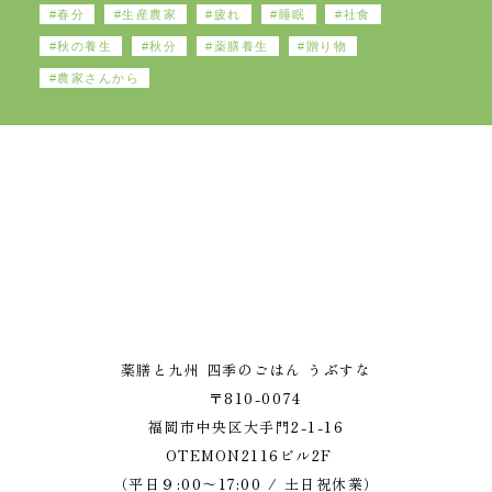
春分
生産農家
疲れ
睡眠
社食
秋の養生
秋分
薬膳養生
贈り物
農家さんから
うぶすな 薬膳と九州 
薬膳と九州 四季のごはん うぶすな
〒810-0074
福岡市中央区大手門2-1-16
OTEMON2116ビル2F
（平日９:00～17:00 / 土日祝休業）