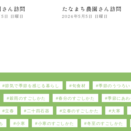
園さん訪問
たなまち農園さん訪問
月5日 日曜日
2024年5月5日 日曜日
節気で季節を感じる暮らし
旬食材
季節のうつろい
穀雨のすごしかた
春分のすごしかた
季節にあわ
立春
二十四石器
立春のすごしかた
大寒
ち
小寒
小寒のすごしかた
冬至のすごしかた