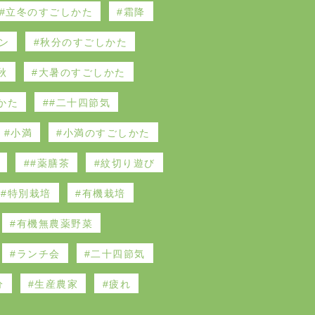
立冬のすごしかた
霜降
ン
秋分のすごしかた
秋
大暑のすごしかた
かた
#二十四節気
小満
小満のすごしかた
#薬膳茶
紋切り遊び
特別栽培
有機栽培
有機無農薬野菜
ランチ会
二十四節気
分
生産農家
疲れ