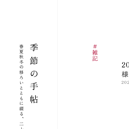
の日常
商品の紹介
食材と調味料のこと
生産者さん紹介
二十四節気のすごしかた
うぶすな 薬膳と九州 四季のごはん
季節の手帖
＃雑記
春夏秋冬の移ろいとともに綴る、
2
様
20