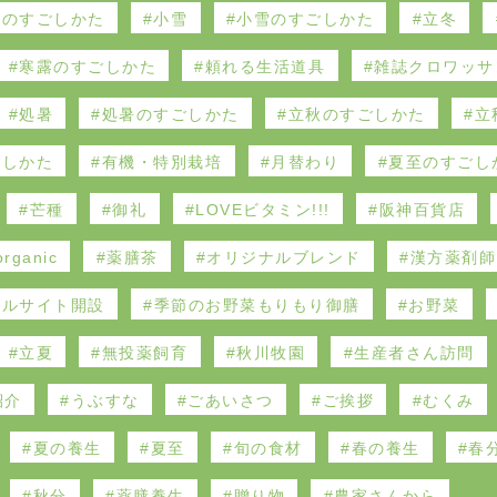
雪のすごしかた
小雪
小雪のすごしかた
立冬
寒露のすごしかた
頼れる生活道具
雑誌クロワッサ
処暑
処暑のすごしかた
立秋のすごしかた
立
ごしかた
有機・特別栽培
月替わり
夏至のすごし
芒種
御礼
LOVEビタミン!!!
阪神百貨店
rganic
薬膳茶
オリジナルブレンド
漢方薬剤師
ャルサイト開設
季節のお野菜もりもり御膳
お野菜
立夏
無投薬飼育
秋川牧園
生産者さん訪問
紹介
うぶすな
ごあいさつ
ご挨拶
むくみ
夏の養生
夏至
旬の食材
春の養生
春
秋分
薬膳養生
贈り物
農家さんから