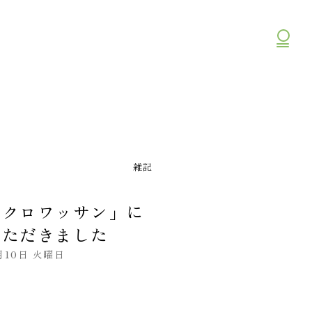
公
公式
雑記
「クロワッサン」に
いただきました
月10日 火曜日