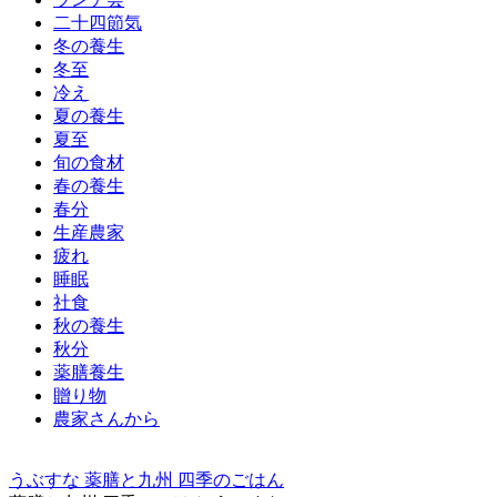
二十四節気
冬の養生
冬至
冷え
夏の養生
夏至
旬の食材
春の養生
春分
生産農家
疲れ
睡眠
社食
秋の養生
秋分
薬膳養生
贈り物
農家さんから
うぶすな 薬膳と九州 四季のごはん