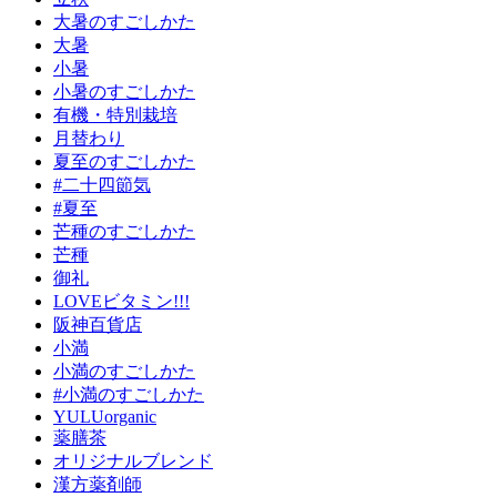
大暑のすごしかた
大暑
小暑
小暑のすごしかた
有機・特別栽培
月替わり
夏至のすごしかた
#二十四節気
#夏至
芒種のすごしかた
芒種
御礼
LOVEビタミン!!!
阪神百貨店
小満
小満のすごしかた
#小満のすごしかた
YULUorganic
薬膳茶
オリジナルブレンド
漢方薬剤師