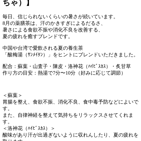
ちゃ）】
毎日、信じられないくらいの暑さが続いています。
8月の薬膳茶は、汗のかきすぎによるだるさ、
暑さによる食欲不振や消化不良を改善する、
夏の疲れを癒すブレンドです。
中国や台湾で愛飲される夏の養生茶
「酸梅湯（ｻﾝﾒｲﾀﾝ）」をヒントにブレンドいただきました。
配合：蘇葉・山査子・陳皮・洛神花（ﾊｲﾋﾞｽｶｽ）・炙甘草
作り方の目安：熱湯で7分〜10分（好みに応じて調節）
＜蘇葉＞
胃腸を整え、食欲不振、消化不良、食中毒予防などによいで
す。
また、自律神経を整えて気持ちをリラックスさせてくれま
す。
＜洛神花（ﾊｲﾋﾞｽｶｽ）＞
酸味があり汗が出過ぎないように収れんしたり、夏の疲れを