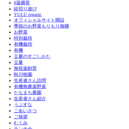
#薬膳茶
紋切り遊び
YULU organic
オフィシャルサイト開設
季節のお野菜もりもり御膳
お野菜
特別栽培
有機栽培
有機
立夏のすごしかた
立夏
無投薬飼育
秋川牧園
生産者さん訪問
有機無農薬野菜
たなまち農園
生産者さん紹介
うぶすな
ごあいさつ
ご挨拶
むくみ
ランチ会