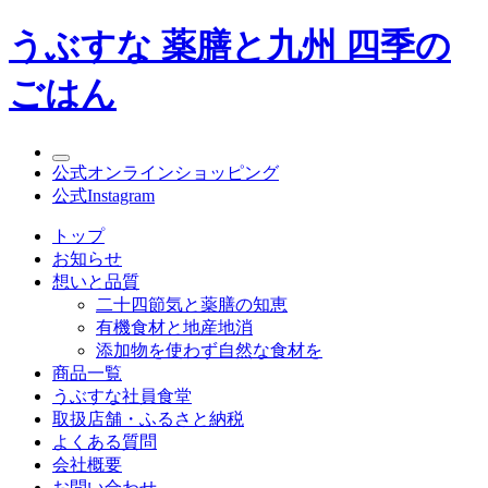
うぶすな 薬膳と九州 四季の
ごはん
公式オンラインショッピング
公式Instagram
トップ
お知らせ
想いと品質
二十四節気と薬膳の知恵
有機食材と地産地消
添加物を使わず自然な食材を
商品一覧
うぶすな社員食堂
取扱店舗・ふるさと納税
よくある質問
会社概要
お問い合わせ