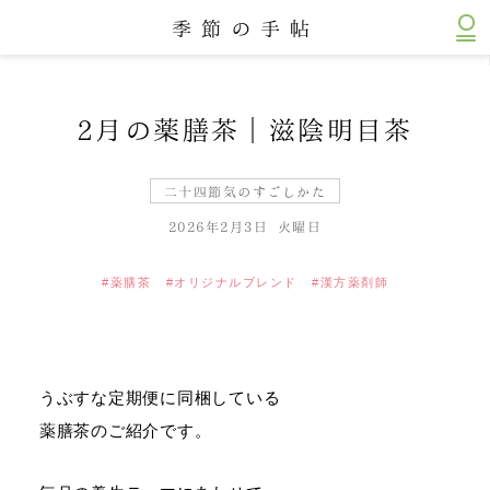
うぶすな 薬膳と九州 四季のごはん
季節の手帖
2月の薬膳茶｜滋陰明目茶
二十四節気のすごしかた
2026年2月3日 火曜日
薬膳茶
オリジナルブレンド
漢方薬剤師
うぶすな定期便に同梱している
薬膳茶のご紹介です。