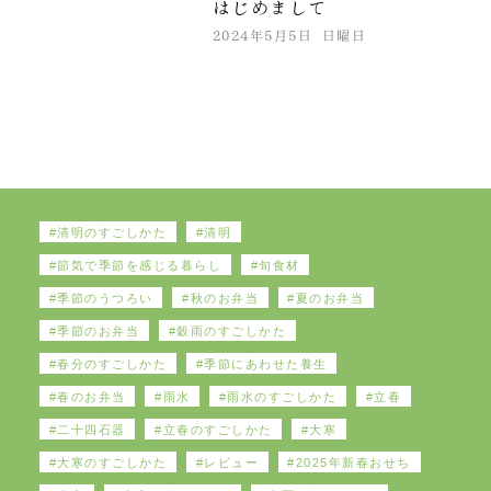
はじめまして
2024年5月5日 日曜日
清明のすごしかた
清明
節気で季節を感じる暮らし
旬食材
季節のうつろい
秋のお弁当
夏のお弁当
季節のお弁当
穀雨のすごしかた
春分のすごしかた
季節にあわせた養生
春のお弁当
雨水
雨水のすごしかた
立春
二十四石器
立春のすごしかた
大寒
大寒のすごしかた
レビュー
2025年新春おせち