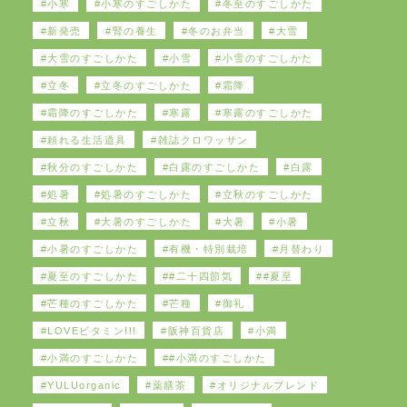
小寒
小寒のすごしかた
冬至のすごしかた
新発売
腎の養生
冬のお弁当
大雪
大雪のすごしかた
小雪
小雪のすごしかた
立冬
立冬のすごしかた
霜降
霜降のすごしかた
寒露
寒露のすごしかた
頼れる生活道具
雑誌クロワッサン
秋分のすごしかた
白露のすごしかた
白露
処暑
処暑のすごしかた
立秋のすごしかた
立秋
大暑のすごしかた
大暑
小暑
小暑のすごしかた
有機・特別栽培
月替わり
夏至のすごしかた
#二十四節気
#夏至
芒種のすごしかた
芒種
御礼
LOVEビタミン!!!
阪神百貨店
小満
小満のすごしかた
#小満のすごしかた
YULUorganic
薬膳茶
オリジナルブレンド