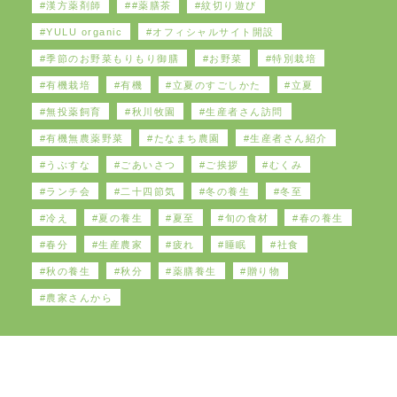
漢方薬剤師
#薬膳茶
紋切り遊び
YULU organic
オフィシャルサイト開設
季節のお野菜もりもり御膳
お野菜
特別栽培
有機栽培
有機
立夏のすごしかた
立夏
無投薬飼育
秋川牧園
生産者さん訪問
有機無農薬野菜
たなまち農園
生産者さん紹介
うぶすな
ごあいさつ
ご挨拶
むくみ
ランチ会
二十四節気
冬の養生
冬至
冷え
夏の養生
夏至
旬の食材
春の養生
春分
生産農家
疲れ
睡眠
社食
秋の養生
秋分
薬膳養生
贈り物
農家さんから