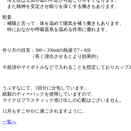
冷え症は元気や血の不足から起こりやすくなります。
また精神を安定させ眠りを深くする働きもあります。
乾姜
：補陽と言って、体を温めて陽気を補う働きもあります。
特におなかや呼吸器系を温める作用に優れます。
作り方の目安：300～350mlの熱湯で7～8分
（長く浸出させるとより効果的）
※急須やマイボトルなどで入れることを想定しておりカップ
うぶすなにて、1回分に分包しています。
紙製のティーパックを使用していますので、
マイクロプラスティック溶け出しの心配はございません。
12月もすこやかに過ごされますように。
一覧へ