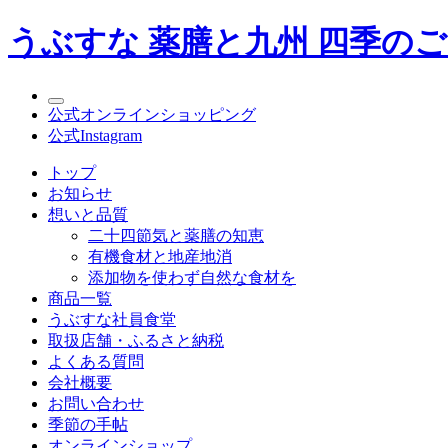
うぶすな 薬膳と九州 四季の
公式オンラインショッピング
公式Instagram
トップ
お知らせ
想いと品質
二十四節気と薬膳の知恵
有機食材と地産地消
添加物を使わず自然な食材を
商品一覧
うぶすな社員食堂
取扱店舗・ふるさと納税
よくある質問
会社概要
お問い合わせ
季節の手帖
オンラインショップ