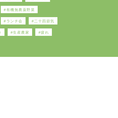
有機無農薬野菜
ランチ会
二十四節気
分
生産農家
疲れ
 四季のごはん