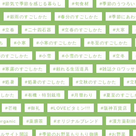
節気で季節を感じる暮らし
旬食材
季節のうつろい
穀雨のすごしかた
春分のすごしかた
季節にあわ
立春
二十四石器
立春のすごしかた
大寒
ち
小寒
小寒のすごしかた
冬至のすごしかた
雪のすごしかた
小雪
小雪のすごしかた
立冬
寒露のすごしかた
頼れる生活道具
雑誌クロワッサ
処暑
処暑のすごしかた
立秋のすごしかた
立
ごしかた
有機・特別栽培
月替わり
夏至のすごし
芒種
御礼
LOVEビタミン!!!
阪神百貨店
rganic
薬膳茶
オリジナルブレンド
漢方薬剤師
ャルサイト開設
季節のお野菜もりもり御膳
お野菜