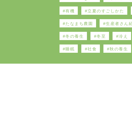
有機
立夏のすごしかた
たなまち農園
生産者さん
冬の養生
冬至
冷え
睡眠
社食
秋の養生