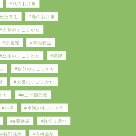
秋のお弁当
せた養生
春のお弁当
大寒のすごしかた
新発売
腎の養生
立冬のすごしかた
霜降
ン
秋分のすごしかた
秋
大暑のすごしかた
かた
#二十四節気
小満
小満のすごしかた
#薬膳茶
紋切り遊び
特別栽培
有機栽培