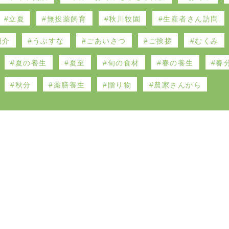
立夏
無投薬飼育
秋川牧園
生産者さん訪問
紹介
うぶすな
ごあいさつ
ご挨拶
むくみ
夏の養生
夏至
旬の食材
春の養生
春
秋分
薬膳養生
贈り物
農家さんから
うぶすな 薬膳と九州