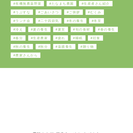
有機無農薬野菜
たなまち農園
生産者さん紹介
うぶすな
ごあいさつ
ご挨拶
むくみ
ランチ会
二十四節気
冬の養生
冬至
冷え
夏の養生
夏至
旬の食材
春の養生
春分
生産農家
疲れ
睡眠
社食
秋の養生
秋分
薬膳養生
贈り物
農家さんから
うぶすな 薬膳と九州 