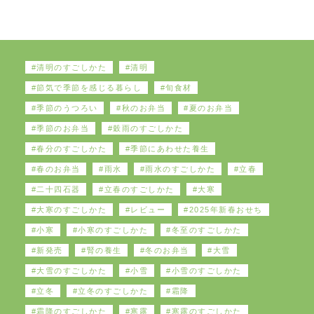
清明のすごしかた
清明
節気で季節を感じる暮らし
旬食材
季節のうつろい
秋のお弁当
夏のお弁当
季節のお弁当
穀雨のすごしかた
春分のすごしかた
季節にあわせた養生
春のお弁当
雨水
雨水のすごしかた
立春
二十四石器
立春のすごしかた
大寒
大寒のすごしかた
レビュー
2025年新春おせち
小寒
小寒のすごしかた
冬至のすごしかた
新発売
腎の養生
冬のお弁当
大雪
大雪のすごしかた
小雪
小雪のすごしかた
立冬
立冬のすごしかた
霜降
霜降のすごしかた
寒露
寒露のすごしかた