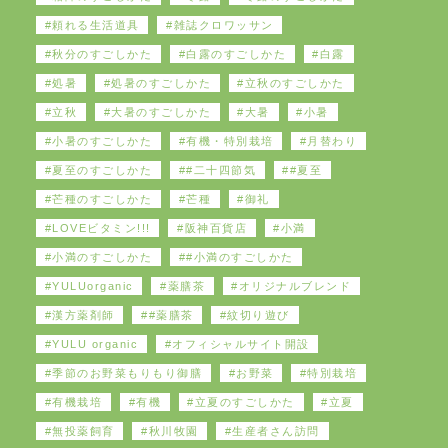
頼れる生活道具
雑誌クロワッサン
秋分のすごしかた
白露のすごしかた
白露
処暑
処暑のすごしかた
立秋のすごしかた
立秋
大暑のすごしかた
大暑
小暑
小暑のすごしかた
有機・特別栽培
月替わり
夏至のすごしかた
#二十四節気
#夏至
芒種のすごしかた
芒種
御礼
LOVEビタミン!!!
阪神百貨店
小満
小満のすごしかた
#小満のすごしかた
YULUorganic
薬膳茶
オリジナルブレンド
漢方薬剤師
#薬膳茶
紋切り遊び
YULU organic
オフィシャルサイト開設
季節のお野菜もりもり御膳
お野菜
特別栽培
有機栽培
有機
立夏のすごしかた
立夏
無投薬飼育
秋川牧園
生産者さん訪問