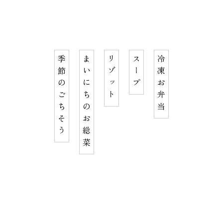
季節のごちそう
まいにちのお総菜
リゾット
スープ
冷凍お弁当
うぶすな 薬膳と九州